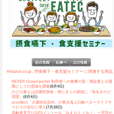
Amazon.co.jp : 摂食嚥下・食支援セミナー に関連する商品
NEXER Group×pocher 利用者への食事の質・満足度と介護
職としての意識を調査
(8月4日)
のどの衰えは誤嚥性肺炎・寝たきりの原因に『長生きのど
習慣』
(8月4日)
scovilleの「介護特化型AI」が東京海上日動ベターライフサ
ービスの全社に導入
(7月28日)
高齢者見守りGPSインソール「みまもり イル！」一宮市が