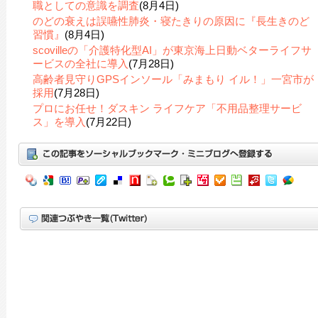
職としての意識を調査
(8月4日)
のどの衰えは誤嚥性肺炎・寝たきりの原因に『長生きのど
習慣』
(8月4日)
scovilleの「介護特化型AI」が東京海上日動ベターライフサ
ービスの全社に導入
(7月28日)
高齢者見守りGPSインソール「みまもり イル！」一宮市が
採用
(7月28日)
プロにお任せ！ダスキン ライフケア「不用品整理サービ
ス」を導入
(7月22日)