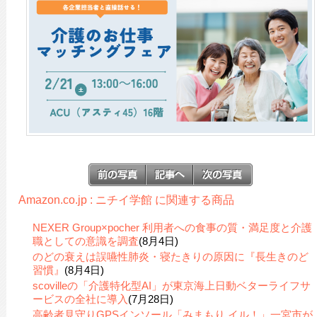
Amazon.co.jp : ニチイ学館 に関連する商品
NEXER Group×pocher 利用者への食事の質・満足度と介護
職としての意識を調査
(8月4日)
のどの衰えは誤嚥性肺炎・寝たきりの原因に『長生きのど
習慣』
(8月4日)
scovilleの「介護特化型AI」が東京海上日動ベターライフサ
ービスの全社に導入
(7月28日)
高齢者見守りGPSインソール「みまもり イル！」一宮市が