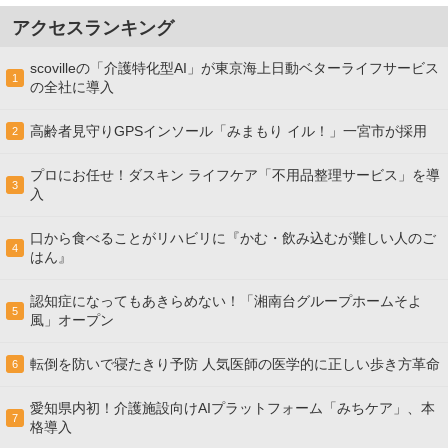
アクセスランキング
scovilleの「介護特化型AI」が東京海上日動ベターライフサービス
1
の全社に導入
高齢者見守りGPSインソール「みまもり イル！」一宮市が採用
2
プロにお任せ！ダスキン ライフケア「不用品整理サービス」を導
3
入
口から食べることがリハビリに『かむ・飲み込むが難しい人のご
4
はん』
認知症になってもあきらめない！「湘南台グループホームそよ
5
風」オープン
転倒を防いで寝たきり予防 人気医師の医学的に正しい歩き方革命
6
愛知県内初！介護施設向けAIプラットフォーム「みちケア」、本
7
格導入