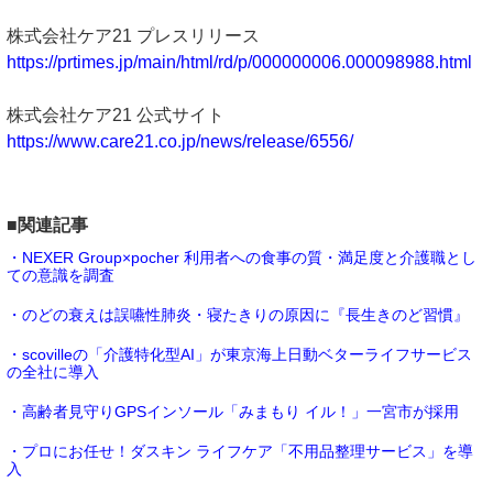
株式会社ケア21 プレスリリース
https://prtimes.jp/main/html/rd/p/000000006.000098988.html
株式会社ケア21 公式サイト
https://www.care21.co.jp/news/release/6556/
■関連記事
・NEXER Group×pocher 利用者への食事の質・満足度と介護職とし
ての意識を調査
・のどの衰えは誤嚥性肺炎・寝たきりの原因に『長生きのど習慣』
・scovilleの「介護特化型AI」が東京海上日動ベターライフサービス
の全社に導入
・高齢者見守りGPSインソール「みまもり イル！」一宮市が採用
・プロにお任せ！ダスキン ライフケア「不用品整理サービス」を導
入