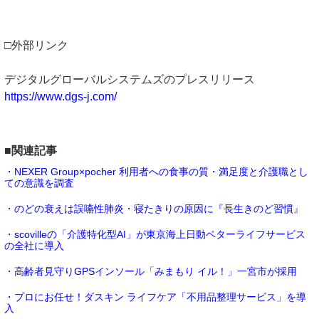
□外部リンク
デジタルグローバルシステムズのプレスリリース
https://www.dgs-j.com/
■関連記事
・NEXER Group×pocher 利用者への食事の質・満足度と介護職とし
ての意識を調査
・のどの衰えは誤嚥性肺炎・寝たきりの原因に『長生きのど習慣』
・scovilleの「介護特化型AI」が東京海上日動ベターライフサービス
の全社に導入
・高齢者見守りGPSインソール「みまもり イル！」一宮市が採用
・プロにお任せ！ダスキン ライフケア「不用品整理サービス」を導
入