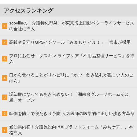
アクセスランキング
scovilleの「介護特化型AI」が東京海上日動ベターライフサービス
1
の全社に導入
高齢者見守りGPSインソール「みまもり イル！」一宮市が採用
2
プロにお任せ！ダスキン ライフケア「不用品整理サービス」を導
3
入
口から食べることがリハビリに『かむ・飲み込むが難しい人のご
4
はん』
認知症になってもあきらめない！「湘南台グループホームそよ
5
風」オープン
転倒を防いで寝たきり予防 人気医師の医学的に正しい歩き方革命
6
愛知県内初！介護施設向けAIプラットフォーム「みちケア」、本
7
格導入