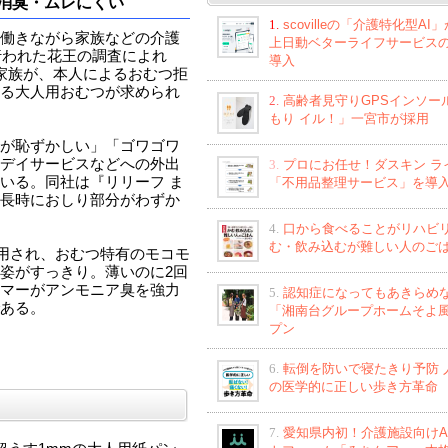
力消臭・ムレにくい
1.
scovilleの「介護特化型AI
働きながら家族などの介護
上日動ベターライフサービス
行われた花王の調査によれ
導入
家族が、本人によるおむつ拒
る大人用おむつが求められ
2.
高齢者見守りGPSインソー
もり イル！」一宮市が採用
が恥ずかしい」「ゴワゴワ
デイサービスなどへの外出
3.
プロにお任せ！ダスキン ラ
いる。同社は『リリーフ ま
「不用品整理サービス」を導
長時におしり部分がわずか
4.
口から食べることがリハビ
む・飲み込むが難しい人のご
採用され、おむつ特有のモコモ
姿がすっきり。薄いのに2回
マーがアンモニア臭を強力
5.
認知症になってもあきらめ
ある。
「湘南台グループホームそよ
プン
6.
転倒を防いで寝たきり予防 
の医学的に正しい歩き方革命
7.
愛知県内初！介護施設向けA