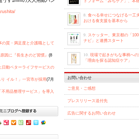
超うす1mmの大人用紙パン
トフォーム「みちケア」、本
rushita/
8.
食べる幸せにつなげる一工夫
おける食支援を基本から
品
9.
スケッター、東京都の「10
ナビ」と連携スタート
者への食事の質・満足度と介護職として
10.
現場で起きがちな事柄への
の原因に『長生きのど習慣』
(8
「理由を探る認知症ケア」
京海上日動ベターライフサービスの
お問い合わせ
もり イル！」一宮市が採用
(7月
ご意見・ご感想
「不用品整理サービス」を導入
プレスリリース送付先
広告に関するお問い合わせ