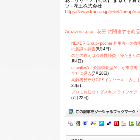
花王リリーフ【公式】 まるで下着 
ツ - 花王株式会社
https://www.kao.co.jp/relief/lineup/ma
Amazon.co.jp : 花王 に関連する商
NEXER Group×pocher 利用
の意識を調査
(8月4日)
のどの衰えは誤嚥性肺炎・寝たきり
月4日)
scovilleの「介護特化型AI」が東
全社に導入
(7月28日)
高齢者見守りGPSインソール「みま
28日)
プロにお任せ！ダスキン ライフケア
(7月22日)