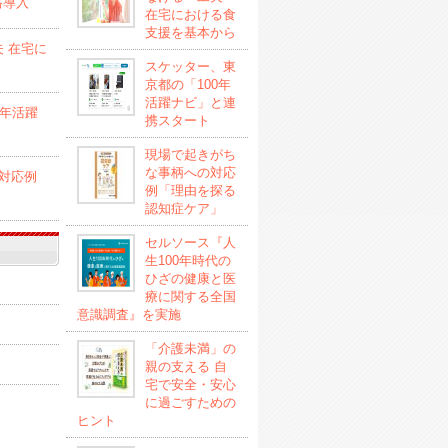
格導入
在宅における食
支援を基本から
 在宅に
スケッター、東
京都の「100年
活躍ナビ」と連
0年活躍
携スタート
現場で起きがち
な事柄への対応
対応例
例「理由を探る
認知症ケア」
セルソース『人
生100年時代の
ひざの健康と医
療に関する全国
意識調査』を実施
「介護未満」の
親の支える 自
宅で安全・安心
に過ごすための
ヒント