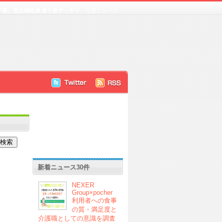
下着』抵抗感軽減 後ろ姿すっきり
介護ニュース
新着ニュース30件
NEXER
Group×pocher
利用者への食事
の質・満足度と
介護職としての意識を調査