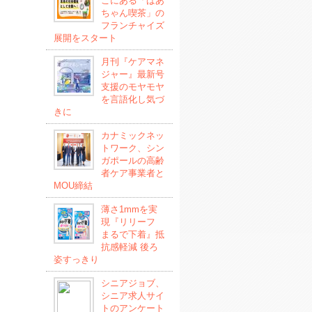
こにある「ばあ
ちゃん喫茶」の
フランチャイズ
展開をスタート
月刊『ケアマネ
ジャー』最新号
支援のモヤモヤ
を言語化し気づ
きに
カナミックネッ
トワーク、シン
ガポールの高齢
者ケア事業者と
MOU締結
薄さ1mmを実
現『リリーフ
まるで下着』抵
抗感軽減 後ろ
姿すっきり
シニアジョブ、
シニア求人サイ
トのアンケート