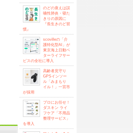
のどの衰えは誤
嚥性肺炎・寝た
きりの原因に
『長生きのど習
慣』
scovilleの「介
護特化型AI」が
東京海上日動ベ
ターライフサー
ビスの全社に導入
高齢者見守り
GPSインソー
ル「みまもり
イル！」一宮市
が採用
プロにお任せ！
ダスキン ライ
フケア「不用品
整理サービス」
を導入