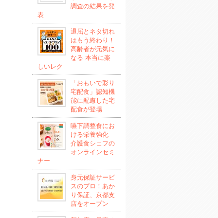
調査の結果を発
表
退屈とネタ切れ
はもう終わり！
高齢者が元気に
なる 本当に楽
しいレク
「おもいで彩り
宅配食」認知機
能に配慮した宅
配食が登場
嚥下調整食にお
ける栄養強化
介護食シェフの
オンラインセミ
ナー
身元保証サービ
スのプロ！あか
り保証、京都支
店をオープン