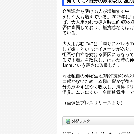
薄くても2回分の尿を吸収 強
介護認定を受ける人が増加する中、
を行う人も増えている。2025年に
ば、大人用おむつ導入時に約4割の
否に直面しており、抵抗感なくはけ
ている。
大人用おむつには「周りにバレるの
して嫌」といったイメージがあり、
拒否や自立を妨げる要因にもなって
るで下着』を改良し、はいた時の伸
1mmという薄さに改良した。
同社独自の伸縮生地(特許技術)が
コ感がないため、衣類に響かず後ろ
分の尿をすばやく吸収し、消臭ポリ
消臭。ムレにくい「全面通気性」で
（画像はプレスリリースより）