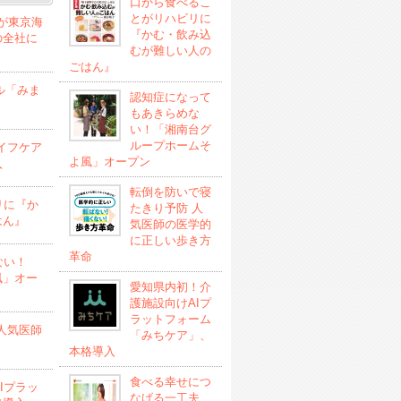
口から食べるこ
とがリハビリに
」が東京海
『かむ・飲み込
の全社に
むが難しい人の
ごはん』
ル「みま
認知症になって
もあきらめな
い！「湘南台グ
ループホームそ
イフケア
よ風」オープン
入
転倒を防いで寝
リに『か
たきり予防 人
はん』
気医師の医学的
に正しい歩き方
革命
ない！
風」オー
愛知県内初！介
護施設向けAIプ
ラットフォーム
人気医師
「みちケア」、
本格導入
食べる幸せにつ
Iプラッ
なげる一工夫