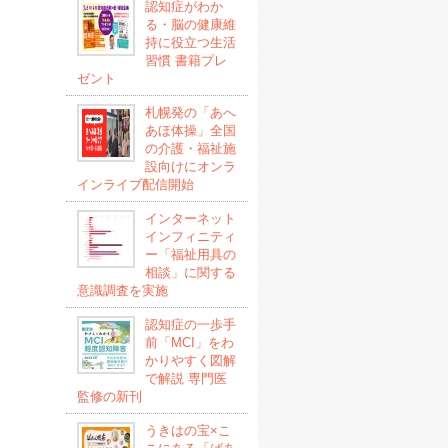
認知症がわか
る・脳の健康維
持に役立つ生活
習慣 書籍プレ
ゼント
札幌発の「あへ
あほ体操」全国
の介護・福祉施
設向けにオンラ
インライブ配信開始
インターネット
インフィニティ
ー「福祉用具の
相談」に関する
意識調査を実施
認知症の一歩手
前「MCI」をわ
かりやすく図解
で解説 専門医
監修の新刊
うきはの宝×こ