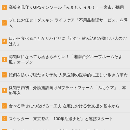
高齢者見守りGPSインソール「みまもり イル！」一宮市が採用
2
プロにお任せ！ダスキン ライフケア「不用品整理サービス」を導
3
入
口から食べることがリハビリに『かむ・飲み込むが難しい人のご
4
はん』
認知症になってもあきらめない！「湘南台グループホームそよ
5
風」オープン
転倒を防いで寝たきり予防 人気医師の医学的に正しい歩き方革命
6
愛知県内初！介護施設向けAIプラットフォーム「みちケア」、本
7
格導入
食べる幸せにつなげる一工夫 在宅における食支援を基本から
8
スケッター、東京都の「100年活躍ナビ」と連携スタート
9