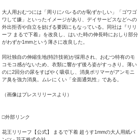
大人用おむつには「周りにバレるのが恥ずかしい」「ゴワゴ
ワして嫌」といったイメージがあり、デイサービスなどへの
外出拒否や自立を妨げる要因にもなっている。同社は『リリ
ーフ まるで下着』を改良し、はいた時の伸長時におしり部分
がわずか1mmという薄さに改良した。
同社独自の伸縮生地(特許技術)が採用され、おむつ特有のモ
コモコ感がないため、衣類に響かず後ろ姿がすっきり。薄い
のに2回分の尿をすばやく吸収し、消臭ポリマーがアンモニ
ア臭を強力消臭。ムレにくい「全面通気性」である。
（画像はプレスリリースより）
□外部リンク
花王リリーフ【公式】 まるで下着 超うす1mmの大人用紙パ
ンツ - 花王株式会社