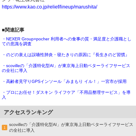
https://www.kao.co.jp/relief/lineup/marushita/
■関連記事
・NEXER Group×pocher 利用者への食事の質・満足度と介護職とし
ての意識を調査
・のどの衰えは誤嚥性肺炎・寝たきりの原因に『長生きのど習慣』
・scovilleの「介護特化型AI」が東京海上日動ベターライフサービス
の全社に導入
・高齢者見守りGPSインソール「みまもり イル！」一宮市が採用
・プロにお任せ！ダスキン ライフケア「不用品整理サービス」を導
入
アクセスランキング
scovilleの「介護特化型AI」が東京海上日動ベターライフサービス
1
の全社に導入