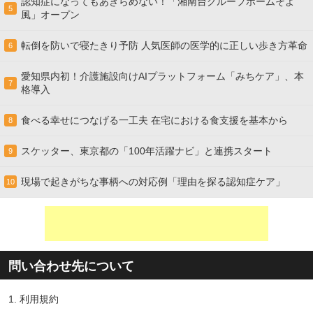
認知症になってもあきらめない！「湘南台グループホームそよ
5
風」オープン
転倒を防いで寝たきり予防 人気医師の医学的に正しい歩き方革命
6
愛知県内初！介護施設向けAIプラットフォーム「みちケア」、本
7
格導入
食べる幸せにつなげる一工夫 在宅における食支援を基本から
8
スケッター、東京都の「100年活躍ナビ」と連携スタート
9
現場で起きがちな事柄への対応例「理由を探る認知症ケア」
10
問い合わせ先について
1.
利用規約