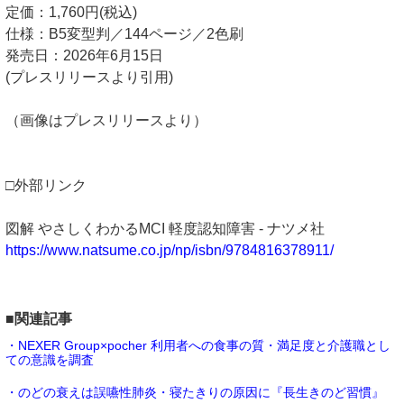
定価：1,760円(税込)
仕様：B5変型判／144ページ／2色刷
発売日：2026年6月15日
(プレスリリースより引用)
（画像はプレスリリースより）
□外部リンク
図解 やさしくわかるMCI 軽度認知障害 - ナツメ社
https://www.natsume.co.jp/np/isbn/9784816378911/
■関連記事
・NEXER Group×pocher 利用者への食事の質・満足度と介護職とし
ての意識を調査
・のどの衰えは誤嚥性肺炎・寝たきりの原因に『長生きのど習慣』