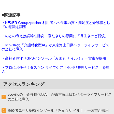
■関連記事
・NEXER Group×pocher 利用者への食事の質・満足度と介護職とし
ての意識を調査
・のどの衰えは誤嚥性肺炎・寝たきりの原因に『長生きのど習慣』
・scovilleの「介護特化型AI」が東京海上日動ベターライフサービス
の全社に導入
・高齢者見守りGPSインソール「みまもり イル！」一宮市が採用
・プロにお任せ！ダスキン ライフケア「不用品整理サービス」を導
入
アクセスランキング
scovilleの「介護特化型AI」が東京海上日動ベターライフサービス
1
の全社に導入
高齢者見守りGPSインソール「みまもり イル！」一宮市が採用
2