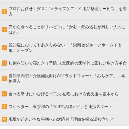
プロにお任せ！ダスキン ライフケア「不用品整理サービス」を導
3
入
口から食べることがリハビリに『かむ・飲み込むが難しい人のご
4
はん』
認知症になってもあきらめない！「湘南台グループホームそよ
5
風」オープン
転倒を防いで寝たきり予防 人気医師の医学的に正しい歩き方革命
6
愛知県内初！介護施設向けAIプラットフォーム「みちケア」、本
7
格導入
食べる幸せにつなげる一工夫 在宅における食支援を基本から
8
スケッター、東京都の「100年活躍ナビ」と連携スタート
9
現場で起きがちな事柄への対応例「理由を探る認知症ケア」
10