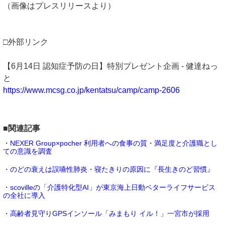
（画像はプレスリリースより）
□外部リンク
【6月14日 認知症予防の日】特別プレゼント企画 - 健達ねっ
と
https://www.mcsg.co.jp/kentatsu/camp/camp-2606
■関連記事
・NEXER Group×pocher 利用者への食事の質・満足度と介護職とし
ての意識を調査
・のどの衰えは誤嚥性肺炎・寝たきりの原因に『長生きのど習慣』
・scovilleの「介護特化型AI」が東京海上日動ベターライフサービス
の全社に導入
・高齢者見守りGPSインソール「みまもり イル！」一宮市が採用