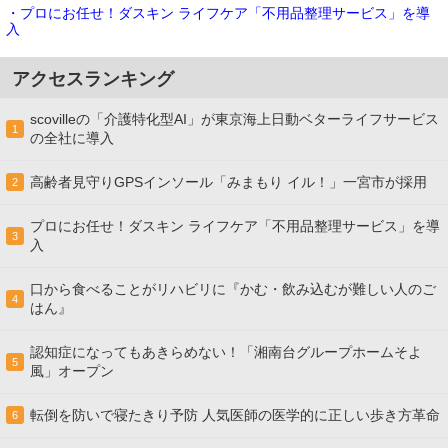
・プロにお任せ！ダスキン ライフケア「不用品整理サービス」を導
入
アクセスランキング
scovilleの「介護特化型AI」が東京海上日動ベターライフサービス
1
の全社に導入
高齢者見守りGPSインソール「みまもり イル！」一宮市が採用
2
プロにお任せ！ダスキン ライフケア「不用品整理サービス」を導
3
入
口から食べることがリハビリに『かむ・飲み込むが難しい人のご
4
はん』
認知症になってもあきらめない！「湘南台グループホームそよ
5
風」オープン
転倒を防いで寝たきり予防 人気医師の医学的に正しい歩き方革命
6