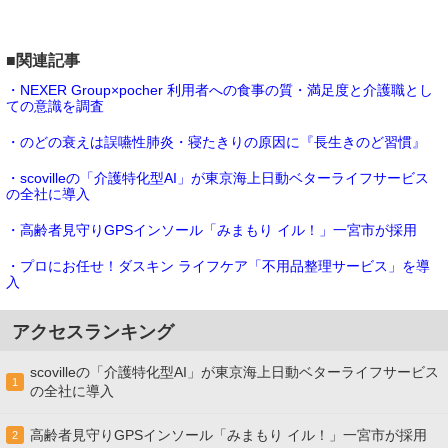
■関連記事
・NEXER Group×pocher 利用者への食事の質・満足度と介護職とし
ての意識を調査
・のどの衰えは誤嚥性肺炎・寝たきりの原因に『長生きのど習慣』
・scovilleの「介護特化型AI」が東京海上日動ベターライフサービス
の全社に導入
・高齢者見守りGPSインソール「みまもり イル！」一宮市が採用
・プロにお任せ！ダスキン ライフケア「不用品整理サービス」を導
入
アクセスランキング
scovilleの「介護特化型AI」が東京海上日動ベターライフサービス
1
の全社に導入
高齢者見守りGPSインソール「みまもり イル！」一宮市が採用
2