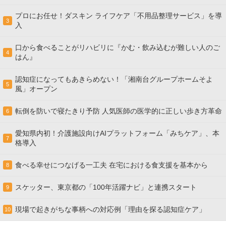
プロにお任せ！ダスキン ライフケア「不用品整理サービス」を導
3
入
口から食べることがリハビリに『かむ・飲み込むが難しい人のご
4
はん』
認知症になってもあきらめない！「湘南台グループホームそよ
5
風」オープン
転倒を防いで寝たきり予防 人気医師の医学的に正しい歩き方革命
6
愛知県内初！介護施設向けAIプラットフォーム「みちケア」、本
7
格導入
食べる幸せにつなげる一工夫 在宅における食支援を基本から
8
スケッター、東京都の「100年活躍ナビ」と連携スタート
9
現場で起きがちな事柄への対応例「理由を探る認知症ケア」
10