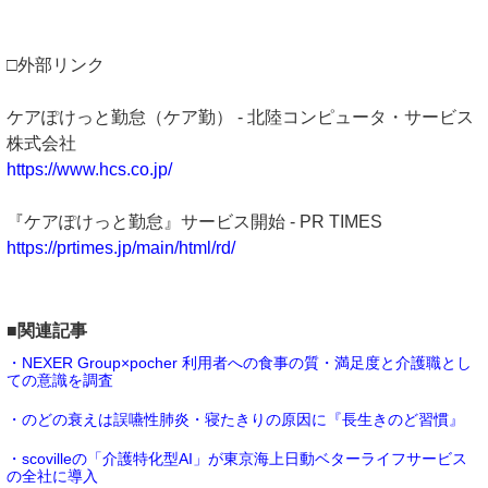
□外部リンク
ケアぽけっと勤怠（ケア勤） - 北陸コンピュータ・サービス
株式会社
https://www.hcs.co.jp/
『ケアぽけっと勤怠』サービス開始 - PR TIMES
https://prtimes.jp/main/html/rd/
■関連記事
・NEXER Group×pocher 利用者への食事の質・満足度と介護職とし
ての意識を調査
・のどの衰えは誤嚥性肺炎・寝たきりの原因に『長生きのど習慣』
・scovilleの「介護特化型AI」が東京海上日動ベターライフサービス
の全社に導入