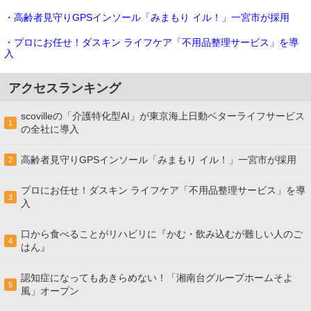
・高齢者見守りGPSインソール「みまもり イル！」一宮市が採用
・プロにお任せ！ダスキン ライフケア「不用品整理サービス」を導
入
アクセスランキング
scovilleの「介護特化型AI」が東京海上日動ベターライフサービス
1
の全社に導入
高齢者見守りGPSインソール「みまもり イル！」一宮市が採用
2
プロにお任せ！ダスキン ライフケア「不用品整理サービス」を導
3
入
口から食べることがリハビリに『かむ・飲み込むが難しい人のご
4
はん』
認知症になってもあきらめない！「湘南台グループホームそよ
5
風」オープン