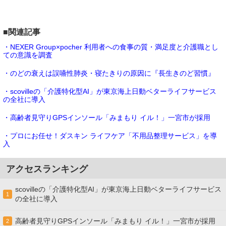
■関連記事
・NEXER Group×pocher 利用者への食事の質・満足度と介護職とし
ての意識を調査
・のどの衰えは誤嚥性肺炎・寝たきりの原因に『長生きのど習慣』
・scovilleの「介護特化型AI」が東京海上日動ベターライフサービス
の全社に導入
・高齢者見守りGPSインソール「みまもり イル！」一宮市が採用
・プロにお任せ！ダスキン ライフケア「不用品整理サービス」を導
入
アクセスランキング
scovilleの「介護特化型AI」が東京海上日動ベターライフサービス
1
の全社に導入
高齢者見守りGPSインソール「みまもり イル！」一宮市が採用
2