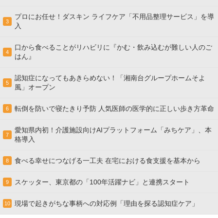
プロにお任せ！ダスキン ライフケア「不用品整理サービス」を導
3
入
口から食べることがリハビリに『かむ・飲み込むが難しい人のご
4
はん』
認知症になってもあきらめない！「湘南台グループホームそよ
5
風」オープン
転倒を防いで寝たきり予防 人気医師の医学的に正しい歩き方革命
6
愛知県内初！介護施設向けAIプラットフォーム「みちケア」、本
7
格導入
食べる幸せにつなげる一工夫 在宅における食支援を基本から
8
スケッター、東京都の「100年活躍ナビ」と連携スタート
9
現場で起きがちな事柄への対応例「理由を探る認知症ケア」
10