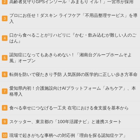
高齢者見守りGPSインソール「みまもり イル！」一宮市が採用
2
プロにお任せ！ダスキン ライフケア「不用品整理サービス」を導
3
入
口から食べることがリハビリに『かむ・飲み込むが難しい人のご
4
はん』
認知症になってもあきらめない！「湘南台グループホームそよ
5
風」オープン
転倒を防いで寝たきり予防 人気医師の医学的に正しい歩き方革命
6
愛知県内初！介護施設向けAIプラットフォーム「みちケア」、本
7
格導入
食べる幸せにつなげる一工夫 在宅における食支援を基本から
8
スケッター、東京都の「100年活躍ナビ」と連携スタート
9
現場で起きがちな事柄への対応例「理由を探る認知症ケア」
10