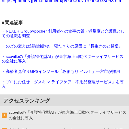
https://prtimes.jp/main/html/rd/p/000000713.000033058.html
■関連記事
・NEXER Group×pocher 利用者への食事の質・満足度と介護職とし
ての意識を調査
・のどの衰えは誤嚥性肺炎・寝たきりの原因に『長生きのど習慣』
・scovilleの「介護特化型AI」が東京海上日動ベターライフサービス
の全社に導入
・高齢者見守りGPSインソール「みまもり イル！」一宮市が採用
・プロにお任せ！ダスキン ライフケア「不用品整理サービス」を導
入
アクセスランキング
scovilleの「介護特化型AI」が東京海上日動ベターライフサービス
1
の全社に導入