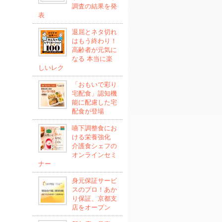
調査の結果を発
表
退屈とネタ切れ
はもう終わり！
高齢者が元気に
なる 本当に楽
しいレク
「おもいで彩り
宅配食」認知機
能に配慮した宅
配食が登場
嚥下調整食にお
ける栄養強化
介護食シェフの
オンラインセミ
ナー
身元保証サービ
スのプロ！あか
り保証、京都支
店をオープン