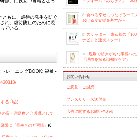
研修」に役立つ書籍となっ
トフォーム「みちケア」、本
8.
食べる幸せにつなげる一工夫
とともに、虐待の発生を防ぐ
おける食支援を基本から
され、虐待防止のために現
っている。
9.
スケッター、東京都の「10
ナビ」と連携スタート
10.
現場で起きがちな事柄への
「理由を探る認知症ケア」
レーニングBOOK: 福祉 -
お問い合わせ
2430319/
ご意見・ご感想
プレスリリース送付先
関連する商品
広告に関するお問い合わせ
者への食事の質・満足度と介護職として
の原因に『長生きのど習慣』
(8