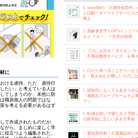
1.
scovilleの「介護特化型AI
上日動ベターライフサービス
導入
2.
高齢者見守りGPSインソー
もり イル！」一宮市が採用
3.
プロにお任せ！ダスキン ラ
「不用品整理サービス」を導
4.
口から食べることがリハビ
材に
む・飲み込むが難しい人のご
おける虐待。ただ、虐待行
したい」と考えている人は
5.
認知症になってもあきらめ
してしまうのか、未然に防
「湘南台グループホームそよ
は職員個人の問題ではな
プン
策を考える必要があるはず
6.
転倒を防いで寝たきり予防 
の医学的に正しい歩き方革命
して作成されたものだが、
ながら、まじめに楽しく学
に役立つよう編集された。
7.
愛知県内初！介護施設向けA