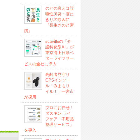
のどの衰えは誤
嚥性肺炎・寝た
きりの原因に
『長生きのど習
慣』
scovilleの「介
護特化型AI」が
東京海上日動ベ
ターライフサー
ビスの全社に導入
高齢者見守り
GPSインソー
ル「みまもり
イル！」一宮市
が採用
プロにお任せ！
ダスキン ライ
フケア「不用品
整理サービス」
を導入