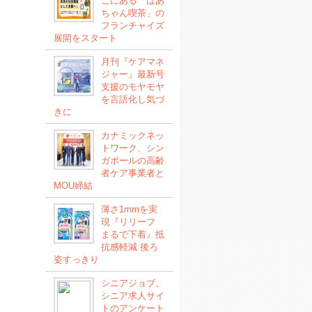
こにある「ばあ
ちゃん喫茶」の
フランチャイズ
展開をスタート
月刊『ケアマネ
ジャー』最新号
支援のモヤモヤ
を言語化し気づ
きに
カナミックネッ
トワーク、シン
ガポールの高齢
者ケア事業者と
MOU締結
薄さ1mmを実
現『リリーフ
まるで下着』抵
抗感軽減 後ろ
姿すっきり
シニアジョブ、
シニア求人サイ
トのアンケート