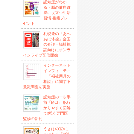
認知症がわか
る・脳の健康維
持に役立つ生活
習慣 書籍プレ
ゼント
札幌発の「あへ
あほ体操」全国
の介護・福祉施
設向けにオンラ
インライブ配信開始
インターネット
インフィニティ
ー「福祉用具の
相談」に関する
意識調査を実施
認知症の一歩手
前「MCI」をわ
かりやすく図解
で解説 専門医
監修の新刊
うきはの宝×こ