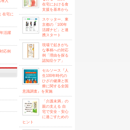
格導入
在宅における食
支援を基本から
 在宅に
スケッター、東
京都の「100年
活躍ナビ」と連
0年活躍
携スタート
現場で起きがち
な事柄への対応
対応例
例「理由を探る
認知症ケア」
セルソース『人
生100年時代の
ひざの健康と医
療に関する全国
意識調査』を実施
「介護未満」の
親の支える 自
宅で安全・安心
に過ごすための
ヒント