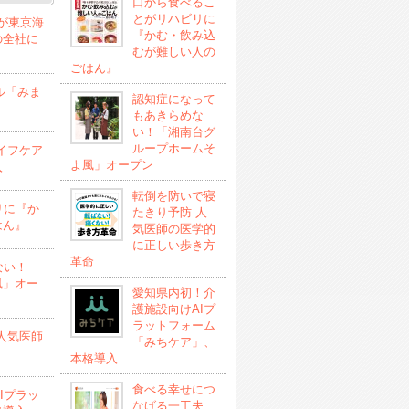
口から食べるこ
とがリハビリに
」が東京海
『かむ・飲み込
の全社に
むが難しい人の
ごはん』
ル「みま
認知症になって
もあきらめな
い！「湘南台グ
ループホームそ
イフケア
よ風」オープン
入
転倒を防いで寝
リに『か
たきり予防 人
はん』
気医師の医学的
に正しい歩き方
革命
ない！
風」オー
愛知県内初！介
護施設向けAIプ
ラットフォーム
人気医師
「みちケア」、
本格導入
食べる幸せにつ
Iプラッ
なげる一工夫