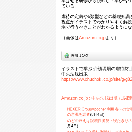
学ばせる研修から脱却し「学び合う
ている。
虐待の定義や5類型などの基礎知識
視点がイラストでわかりやすく解説
場で行うべきことがわかるようにな
（画像は
Amazon.co.jp
より）
イラストで学ぶ 介護現場の虐待防止ト
中央法規出版
https://www.chuohoki.co.jp/site/g/g8
Amazon.co.jp : 中央法規出版 に
NEXER Group×pocher 利用
の意識を調査
(8月4日)
のどの衰えは誤嚥性肺炎・寝たきり
月4日)