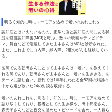
明るく知的に時にユーモアを込めて老いのあれこれを
認知症とはいえないものの、正常な脳と認知症の間にある状
態を軽度認知障害(MCI)と呼ぶ。数々の映画やテレビドラ
マ、舞台などで活躍してきた山本さんはMCIと診断された。
また、これまでに白内障、緑内障、2度のがんも経験してい
る。
医師である朝田さんにとって山本さんは「老い」を教えてく
れる師であり、朝田さんが山本さんと「老いを生ききる」を
テーマに話し合い、新刊では1年半にわたる全52回の対談の
中から選び抜いた24の対談を収録する。
老いのあれこれを、明るく、知的に、時にユーモアを込めて
語り尽くしており、役者としての生き様や、田中邦衛さん、
森光子さんなどと親交を温めたエピソードを含め、一人暮ら