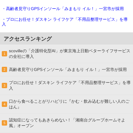
・高齢者見守りGPSインソール「みまもり イル！」一宮市が採用
・プロにお任せ！ダスキン ライフケア「不用品整理サービス」を導
入
アクセスランキング
scovilleの「介護特化型AI」が東京海上日動ベターライフサービス
1
の全社に導入
高齢者見守りGPSインソール「みまもり イル！」一宮市が採用
2
プロにお任せ！ダスキン ライフケア「不用品整理サービス」を導
3
入
口から食べることがリハビリに『かむ・飲み込むが難しい人のご
4
はん』
認知症になってもあきらめない！「湘南台グループホームそよ
5
風」オープン