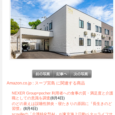
Amazon.co.jp : スープ宮島 に関連する商品
NEXER Group×pocher 利用者への食事の質・満足度と介護
職としての意識を調査
(8月4日)
のどの衰えは誤嚥性肺炎・寝たきりの原因に『長生きのど
習慣』
(8月4日)
scovilleの「介護特化型AI」が東京海上日動ベターライフサ