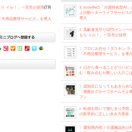
1.
scovilleの「介護特化型AI
もり イル！」一宮市が採用
(7月
上日動ベターライフサービス
導入
「不用品整理サービス」を導入
2.
高齢者見守りGPSインソー
もり イル！」一宮市が採用
3.
プロにお任せ！ダスキン ラ
「不用品整理サービス」を導
4.
口から食べることがリハビ
む・飲み込むが難しい人のご
5.
認知症になってもあきらめ
「湘南台グループホームそよ
プン
6.
転倒を防いで寝たきり予防 
の医学的に正しい歩き方革命
7.
愛知県内初！介護施設向けA