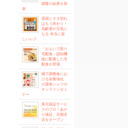
調査の結果を発
表
退屈とネタ切れ
はもう終わり！
高齢者が元気に
なる 本当に楽
しいレク
「おもいで彩り
宅配食」認知機
能に配慮した宅
配食が登場
嚥下調整食にお
ける栄養強化
介護食シェフの
オンラインセミ
ナー
身元保証サービ
スのプロ！あか
り保証、京都支
店をオープン