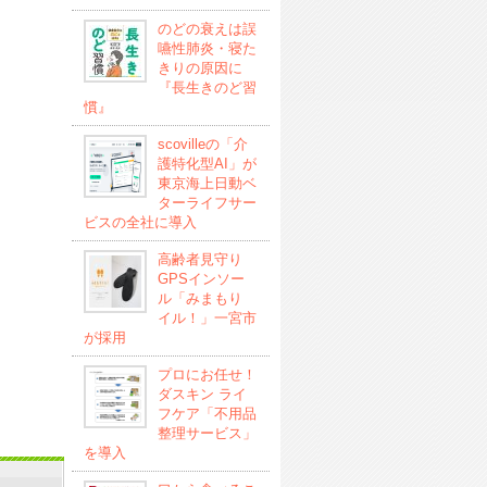
のどの衰えは誤
嚥性肺炎・寝た
きりの原因に
『長生きのど習
慣』
scovilleの「介
護特化型AI」が
東京海上日動ベ
ターライフサー
ビスの全社に導入
高齢者見守り
GPSインソー
ル「みまもり
イル！」一宮市
が採用
プロにお任せ！
ダスキン ライ
フケア「不用品
整理サービス」
を導入