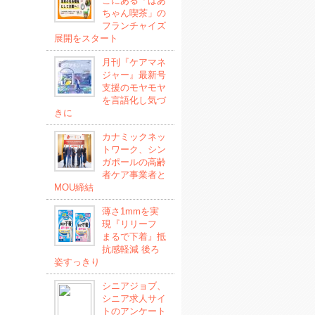
こにある「ばあ
ちゃん喫茶」の
フランチャイズ
展開をスタート
月刊『ケアマネ
ジャー』最新号
支援のモヤモヤ
を言語化し気づ
きに
カナミックネッ
トワーク、シン
ガポールの高齢
者ケア事業者と
MOU締結
薄さ1mmを実
現『リリーフ
まるで下着』抵
抗感軽減 後ろ
姿すっきり
シニアジョブ、
シニア求人サイ
トのアンケート