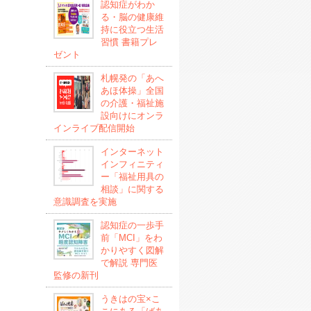
認知症がわか
る・脳の健康維
持に役立つ生活
習慣 書籍プレ
ゼント
札幌発の「あへ
あほ体操」全国
の介護・福祉施
設向けにオンラ
インライブ配信開始
インターネット
インフィニティ
ー「福祉用具の
相談」に関する
意識調査を実施
認知症の一歩手
前「MCI」をわ
かりやすく図解
で解説 専門医
監修の新刊
うきはの宝×こ