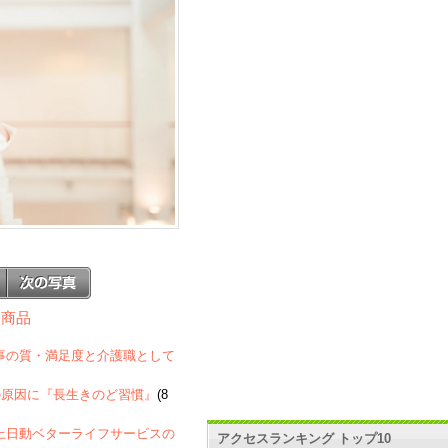
する商品
者への食事の質・満足度と介護職として
の原因に『長生きのど習慣』
(8
京海上日動ベターライフサービスの
アクセスランキング トップ10