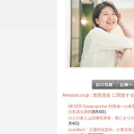
Amazon.co.jp : 老後資金 に関連
NEXER Group×pocher 利用
の意識を調査
(8月4日)
のどの衰えは誤嚥性肺炎・寝たきり
月4日)
scovilleの「介護特化型AI」が東