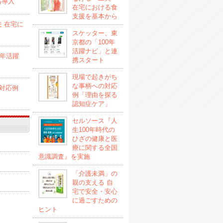
格導入
在宅における食
支援を基本から
 在宅に
スケッター、東
京都の「100年
活躍ナビ」と連
0年活躍
携スタート
現場で起きがち
な事柄への対応
対応例
例「理由を探る
認知症ケア」
セルソース『人
生100年時代の
ひざの健康と医
療に関する全国
意識調査』を実施
「介護未満」の
親の支える 自
宅で安全・安心
に過ごすための
ヒント