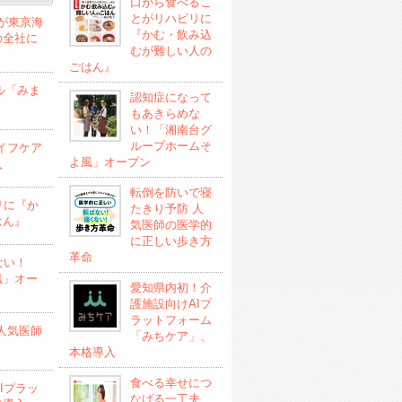
口から食べるこ
とがリハビリに
」が東京海
『かむ・飲み込
の全社に
むが難しい人の
ごはん』
ル「みま
認知症になって
もあきらめな
い！「湘南台グ
ループホームそ
イフケア
よ風」オープン
入
転倒を防いで寝
リに『か
たきり予防 人
はん』
気医師の医学的
に正しい歩き方
革命
ない！
風」オー
愛知県内初！介
護施設向けAIプ
ラットフォーム
人気医師
「みちケア」、
本格導入
食べる幸せにつ
Iプラッ
なげる一工夫