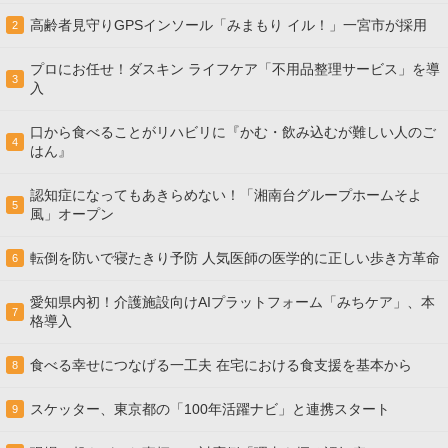
高齢者見守りGPSインソール「みまもり イル！」一宮市が採用
2
プロにお任せ！ダスキン ライフケア「不用品整理サービス」を導
3
入
口から食べることがリハビリに『かむ・飲み込むが難しい人のご
4
はん』
認知症になってもあきらめない！「湘南台グループホームそよ
5
風」オープン
転倒を防いで寝たきり予防 人気医師の医学的に正しい歩き方革命
6
愛知県内初！介護施設向けAIプラットフォーム「みちケア」、本
7
格導入
食べる幸せにつなげる一工夫 在宅における食支援を基本から
8
スケッター、東京都の「100年活躍ナビ」と連携スタート
9