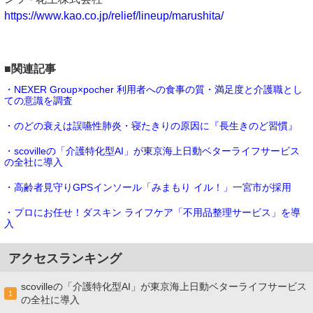
https://www.kao.co.jp/relief/lineup/marushita/
■関連記事
・NEXER Group×pocher 利用者への食事の質・満足度と介護職とし
ての意識を調査
・のどの衰えは誤嚥性肺炎・寝たきりの原因に『長生きのど習慣』
・scovilleの「介護特化型AI」が東京海上日動ベターライフサービス
の全社に導入
・高齢者見守りGPSインソール「みまもり イル！」一宮市が採用
・プロにお任せ！ダスキン ライフケア「不用品整理サービス」を導
入
アクセスランキング
scovilleの「介護特化型AI」が東京海上日動ベターライフサービス
1
の全社に導入