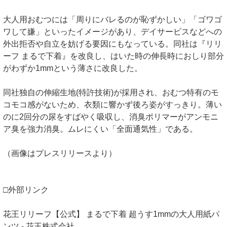
大人用おむつには「周りにバレるのが恥ずかしい」「ゴワゴ
ワして嫌」といったイメージがあり、デイサービスなどへの
外出拒否や自立を妨げる要因にもなっている。同社は『リリ
ーフ まるで下着』を改良し、はいた時の伸長時におしり部分
がわずか1mmという薄さに改良した。
同社独自の伸縮生地(特許技術)が採用され、おむつ特有のモ
コモコ感がないため、衣類に響かず後ろ姿がすっきり。薄い
のに2回分の尿をすばやく吸収し、消臭ポリマーがアンモニ
ア臭を強力消臭。ムレにくい「全面通気性」である。
（画像はプレスリリースより）
□外部リンク
花王リリーフ【公式】 まるで下着 超うす1mmの大人用紙パ
ンツ - 花王株式会社