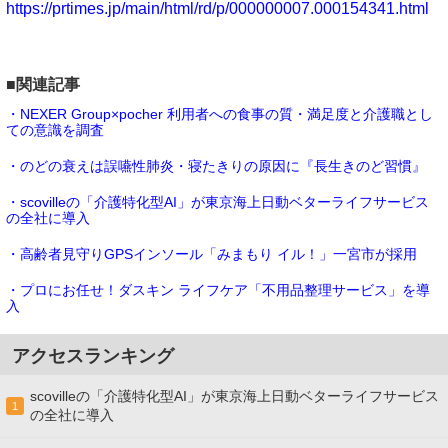
https://prtimes.jp/main/html/rd/p/000000007.000154341.html
■関連記事
・NEXER Group×pocher 利用者への食事の質・満足度と介護職とし
ての意識を調査
・のどの衰えは誤嚥性肺炎・寝たきりの原因に『長生きのど習慣』
・scovilleの「介護特化型AI」が東京海上日動ベターライフサービス
の全社に導入
・高齢者見守りGPSインソール「みまもり イル！」一宮市が採用
・プロにお任せ！ダスキン ライフケア「不用品整理サービス」を導
入
アクセスランキング
scovilleの「介護特化型AI」が東京海上日動ベターライフサービス
1
の全社に導入