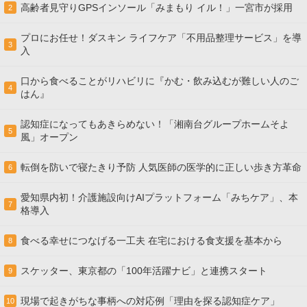
高齢者見守りGPSインソール「みまもり イル！」一宮市が採用
2
プロにお任せ！ダスキン ライフケア「不用品整理サービス」を導
3
入
口から食べることがリハビリに『かむ・飲み込むが難しい人のご
4
はん』
認知症になってもあきらめない！「湘南台グループホームそよ
5
風」オープン
転倒を防いで寝たきり予防 人気医師の医学的に正しい歩き方革命
6
愛知県内初！介護施設向けAIプラットフォーム「みちケア」、本
7
格導入
食べる幸せにつなげる一工夫 在宅における食支援を基本から
8
スケッター、東京都の「100年活躍ナビ」と連携スタート
9
現場で起きがちな事柄への対応例「理由を探る認知症ケア」
10