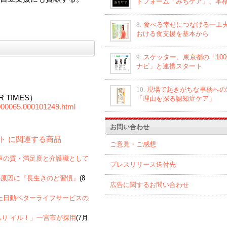
トフォーム「みちケア」、本
8.
食べる幸せにつなげる一工夫
おける食支援を基本から
9.
スケッター、東京都の「10
ナビ」と連携スタート
10.
現場で起きがちな事柄への
 TIMES）
「理由を探る認知症ケア」
00000065.000101249.html
お問い合わせ
ロボット に関連する商品
ご意見・ご感想
者への食事の質・満足度と介護職として
プレスリリース送付先
の原因に『長生きのど習慣』
(8
広告に関するお問い合わせ
京海上日動ベターライフサービスの
もり イル！」一宮市が採用
(7月