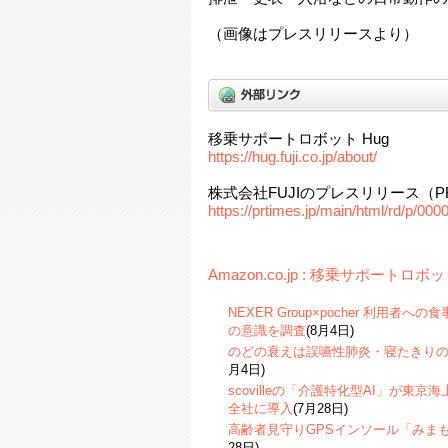
（画像はプレスリリースより）
移乗サポートロボット Hug
https://hug.fuji.co.jp/about/
株式会社FUJIのプレスリリース（PR
https://prtimes.jp/main/html/rd/p/0
Amazon.co.jp : 移乗サポート
NEXER Group×pocher 利用
の意識を調査
(8月4日)
のどの衰えは誤嚥性肺炎・寝たきり
月4日)
scovilleの「介護特化型AI」が東
全社に導入
(7月28日)
高齢者見守りGPSインソール「みま
28日)