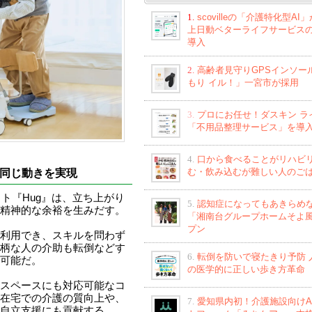
1.
scovilleの「介護特化型AI
上日動ベターライフサービス
導入
2.
高齢者見守りGPSインソー
もり イル！」一宮市が採用
3.
プロにお任せ！ダスキン ラ
「不用品整理サービス」を導
4.
口から食べることがリハビ
む・飲み込むが難しい人のご
同じ動きを実現
ット『Hug』は、立ち上がり
5.
認知症になってもあきらめ
精神的な余裕を生みだす。
「湘南台グループホームそよ
プン
利用でき、スキルを問わず
柄な人の介助も転倒などす
6.
転倒を防いで寝たきり予防 
可能だ。
の医学的に正しい歩き方革命
スペースにも対応可能なコ
在宅での介護の質向上や、
7.
愛知県内初！介護施設向けA
自立支援にも貢献する。