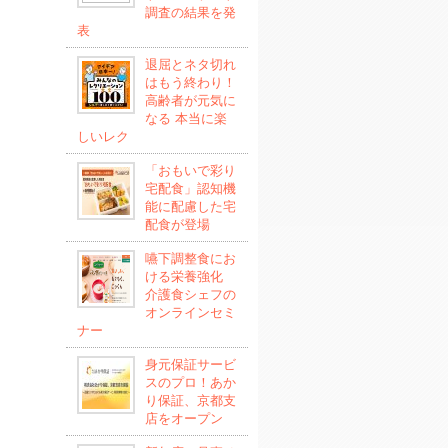
調査の結果を発
表
退屈とネタ切れ
はもう終わり！
高齢者が元気に
なる 本当に楽
しいレク
「おもいで彩り
宅配食」認知機
能に配慮した宅
配食が登場
嚥下調整食にお
ける栄養強化
介護食シェフの
オンラインセミ
ナー
身元保証サービ
スのプロ！あか
り保証、京都支
店をオープン