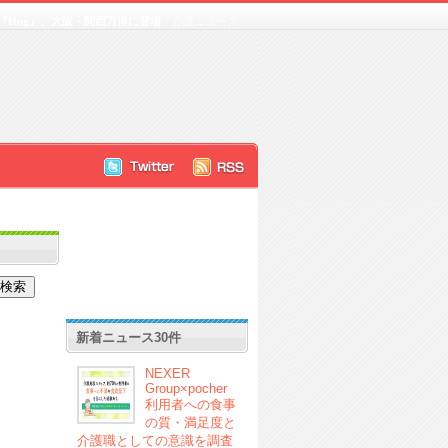
『Hug』、大阪・関西万博に登場
介護ニュース
新着ニュース30件
NEXER
Group×pocher
利用者への食事
の質・満足度と
介護職としての意識を調査