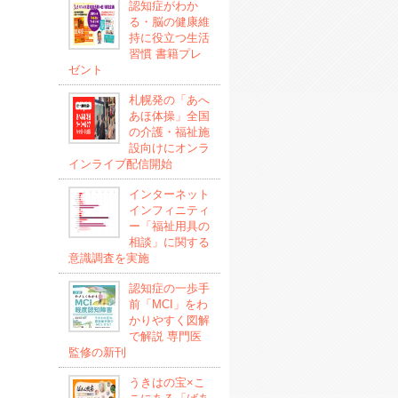
認知症がわか
る・脳の健康維
持に役立つ生活
習慣 書籍プレ
ゼント
札幌発の「あへ
あほ体操」全国
の介護・福祉施
設向けにオンラ
インライブ配信開始
インターネット
インフィニティ
ー「福祉用具の
相談」に関する
意識調査を実施
認知症の一歩手
前「MCI」をわ
かりやすく図解
で解説 専門医
監修の新刊
うきはの宝×こ