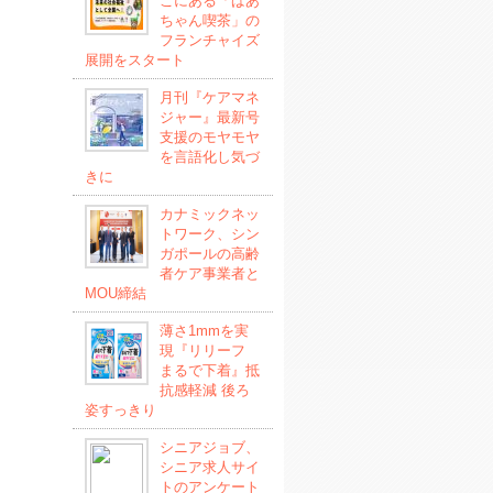
こにある「ばあ
ちゃん喫茶」の
フランチャイズ
展開をスタート
月刊『ケアマネ
ジャー』最新号
支援のモヤモヤ
を言語化し気づ
きに
カナミックネッ
トワーク、シン
ガポールの高齢
者ケア事業者と
MOU締結
薄さ1mmを実
現『リリーフ
まるで下着』抵
抗感軽減 後ろ
姿すっきり
シニアジョブ、
シニア求人サイ
トのアンケート