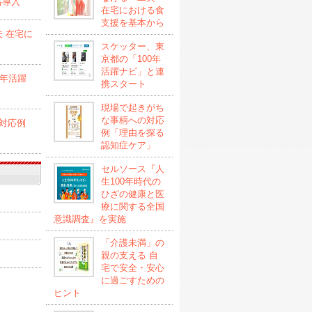
格導入
在宅における食
支援を基本から
 在宅に
スケッター、東
京都の「100年
活躍ナビ」と連
0年活躍
携スタート
現場で起きがち
な事柄への対応
対応例
例「理由を探る
認知症ケア」
セルソース『人
生100年時代の
ひざの健康と医
療に関する全国
意識調査』を実施
「介護未満」の
親の支える 自
宅で安全・安心
に過ごすための
ヒント