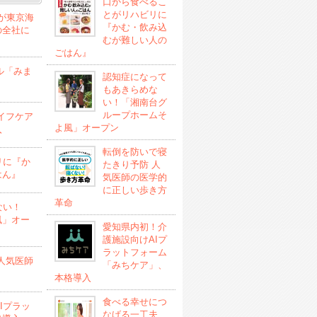
口から食べるこ
とがリハビリに
」が東京海
『かむ・飲み込
の全社に
むが難しい人の
ごはん』
ル「みま
認知症になって
もあきらめな
い！「湘南台グ
ループホームそ
イフケア
よ風」オープン
入
転倒を防いで寝
リに『か
たきり予防 人
はん』
気医師の医学的
に正しい歩き方
革命
ない！
風」オー
愛知県内初！介
護施設向けAIプ
ラットフォーム
人気医師
「みちケア」、
本格導入
食べる幸せにつ
Iプラッ
なげる一工夫