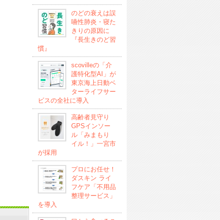
のどの衰えは誤
嚥性肺炎・寝た
きりの原因に
『長生きのど習
慣』
scovilleの「介
護特化型AI」が
東京海上日動ベ
ターライフサー
ビスの全社に導入
高齢者見守り
GPSインソー
ル「みまもり
イル！」一宮市
が採用
プロにお任せ！
ダスキン ライ
フケア「不用品
整理サービス」
を導入