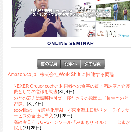
Amazon.co.jp : 株式会社Work Shift に関連する商品
NEXER Group×pocher 利用者への食事の質・満足度と介護
職としての意識を調査
(8月4日)
のどの衰えは誤嚥性肺炎・寝たきりの原因に『長生きのど
習慣』
(8月4日)
scovilleの「介護特化型AI」が東京海上日動ベターライフサ
ービスの全社に導入
(7月28日)
高齢者見守りGPSインソール「みまもり イル！」一宮市が
採用
(7月28日)