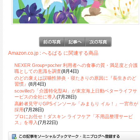
Amazon.co.jp : へるぱる に関連する商品
NEXER Group×pocher 利用者への食事の質・満足度と介護
職としての意識を調査
(8月4日)
のどの衰えは誤嚥性肺炎・寝たきりの原因に『長生きのど
習慣』
(8月4日)
scovilleの「介護特化型AI」が東京海上日動ベターライフサ
ービスの全社に導入
(7月28日)
高齢者見守りGPSインソール「みまもり イル！」一宮市が
採用
(7月28日)
プロにお任せ！ダスキン ライフケア「不用品整理サービ
ス」を導入
(7月22日)