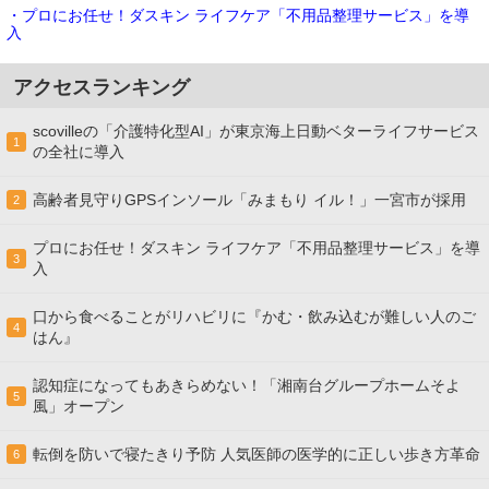
・プロにお任せ！ダスキン ライフケア「不用品整理サービス」を導
入
アクセスランキング
scovilleの「介護特化型AI」が東京海上日動ベターライフサービス
1
の全社に導入
高齢者見守りGPSインソール「みまもり イル！」一宮市が採用
2
プロにお任せ！ダスキン ライフケア「不用品整理サービス」を導
3
入
口から食べることがリハビリに『かむ・飲み込むが難しい人のご
4
はん』
認知症になってもあきらめない！「湘南台グループホームそよ
5
風」オープン
転倒を防いで寝たきり予防 人気医師の医学的に正しい歩き方革命
6