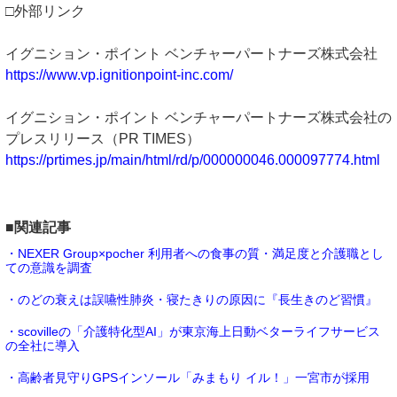
□外部リンク
イグニション・ポイント ベンチャーパートナーズ株式会社
https://www.vp.ignitionpoint-inc.com/
イグニション・ポイント ベンチャーパートナーズ株式会社の
プレスリリース（PR TIMES）
https://prtimes.jp/main/html/rd/p/000000046.000097774.html
■関連記事
・NEXER Group×pocher 利用者への食事の質・満足度と介護職とし
ての意識を調査
・のどの衰えは誤嚥性肺炎・寝たきりの原因に『長生きのど習慣』
・scovilleの「介護特化型AI」が東京海上日動ベターライフサービス
の全社に導入
・高齢者見守りGPSインソール「みまもり イル！」一宮市が採用