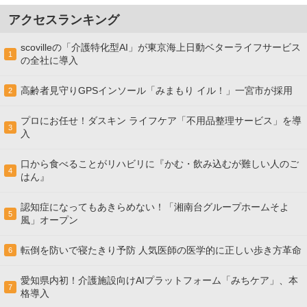
アクセスランキング
scovilleの「介護特化型AI」が東京海上日動ベターライフサービス
1
の全社に導入
高齢者見守りGPSインソール「みまもり イル！」一宮市が採用
2
プロにお任せ！ダスキン ライフケア「不用品整理サービス」を導
3
入
口から食べることがリハビリに『かむ・飲み込むが難しい人のご
4
はん』
認知症になってもあきらめない！「湘南台グループホームそよ
5
風」オープン
転倒を防いで寝たきり予防 人気医師の医学的に正しい歩き方革命
6
愛知県内初！介護施設向けAIプラットフォーム「みちケア」、本
7
格導入