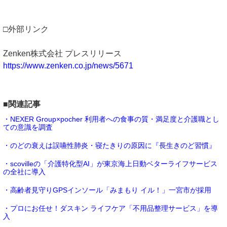
□外部リンク
Zenken株式会社 プレスリリース
https://www.zenken.co.jp/news/5671
■関連記事
・NEXER Group×pocher 利用者への食事の質・満足度と介護職とし
ての意識を調査
・のどの衰えは誤嚥性肺炎・寝たきりの原因に『長生きのど習慣』
・scovilleの「介護特化型AI」が東京海上日動ベターライフサービス
の全社に導入
・高齢者見守りGPSインソール「みまもり イル！」一宮市が採用
・プロにお任せ！ダスキン ライフケア「不用品整理サービス」を導
入