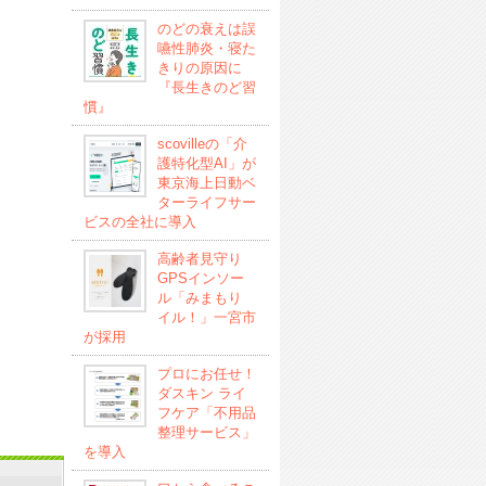
のどの衰えは誤
嚥性肺炎・寝た
きりの原因に
『長生きのど習
慣』
scovilleの「介
護特化型AI」が
東京海上日動ベ
ターライフサー
ビスの全社に導入
高齢者見守り
GPSインソー
ル「みまもり
イル！」一宮市
が採用
プロにお任せ！
ダスキン ライ
フケア「不用品
整理サービス」
を導入