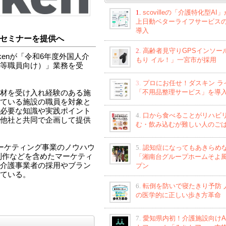
1.
scovilleの「介護特化型AI
上日動ベターライフサービス
導入
セミナーを提供へ
2.
高齢者見守りGPSインソー
kenが「令和6年度外国人介
もり イル！」一宮市が採用
等職員向け）」業務を受
3.
プロにお任せ！ダスキン ラ
「不用品整理サービス」を導
材を受け入れ経験のある施
ている施設の職員を対象と
必要な知識や実践ポイント
4.
口から食べることがリハビ
他社と共同で企画して提供
む・飲み込むが難しい人のご
Bマーケティング事業のノウハウ
5.
認知症になってもあきらめ
制作などを含めたマーケティ
「湘南台グループホームそよ
介護事業者の採用やブラン
プン
ている。
6.
転倒を防いで寝たきり予防 
の医学的に正しい歩き方革命
7.
愛知県内初！介護施設向けA