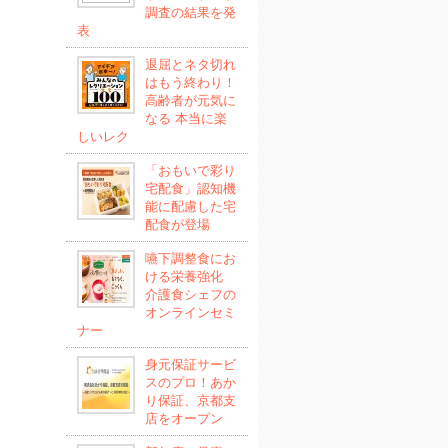
調査の結果を発
表
退屈とネタ切れ
はもう終わり！
高齢者が元気に
なる 本当に楽
しいレク
「おもいで彩り
宅配食」認知機
能に配慮した宅
配食が登場
嚥下調整食にお
ける栄養強化
介護食シェフの
オンラインセミ
ナー
身元保証サービ
スのプロ！あか
り保証、京都支
店をオープン