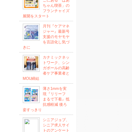
こにある「ばあ
ちゃん喫茶」の
フランチャイズ
展開をスタート
月刊『ケアマネ
ジャー』最新号
支援のモヤモヤ
を言語化し気づ
きに
カナミックネッ
トワーク、シン
ガポールの高齢
者ケア事業者と
MOU締結
薄さ1mmを実
現『リリーフ
まるで下着』抵
抗感軽減 後ろ
姿すっきり
シニアジョブ、
シニア求人サイ
トのアンケート