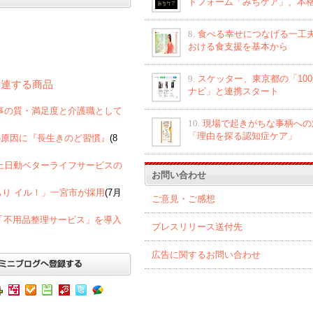
トフォーム「みちケア」、本
8.
食べる幸せにつなげる一工夫
おける食支援を基本から
9.
スケッター、東京都の「10
 に関連する商品
ナビ」と連携スタート
者への食事の質・満足度と介護職として
10.
現場で起きがちな事柄への
「理由を探る認知症ケア」
の原因に『長生きのど習慣』
(8
京海上日動ベターライフサービスの
お問い合わせ
もり イル！」一宮市が採用
(7月
ご意見・ご感想
「不用品整理サービス」を導入
プレスリリース送付先
広告に関するお問い合わせ