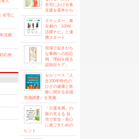
格導入
在宅における食
支援を基本から
 在宅に
スケッター、東
京都の「100年
活躍ナビ」と連
0年活躍
携スタート
現場で起きがち
な事柄への対応
対応例
例「理由を探る
認知症ケア」
セルソース『人
生100年時代の
ひざの健康と医
療に関する全国
意識調査』を実施
「介護未満」の
親の支える 自
宅で安全・安心
に過ごすための
ヒント