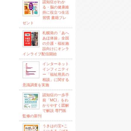
認知症がわか
る・脳の健康維
持に役立つ生活
習慣 書籍プレ
ゼント
札幌発の「あへ
あほ体操」全国
の介護・福祉施
設向けにオンラ
インライブ配信開始
インターネット
インフィニティ
ー「福祉用具の
相談」に関する
意識調査を実施
認知症の一歩手
前「MCI」をわ
かりやすく図解
で解説 専門医
監修の新刊
うきはの宝×こ