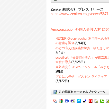
Zenken株式会社 プレスリリース
https://www.zenken.co.jp/news/5671
Amazon.co.jp : 外国人介護人材
NEXER Group×pocher 利用
の意識を調査
(8月4日)
のどの衰えは誤嚥性肺炎・寝たきり
月4日)
scovilleの「介護特化型AI」が東
全社に導入
(7月28日)
高齢者見守りGPSインソール「みま
28日)
プロにお任せ！ダスキン ライフケア
(7月22日)