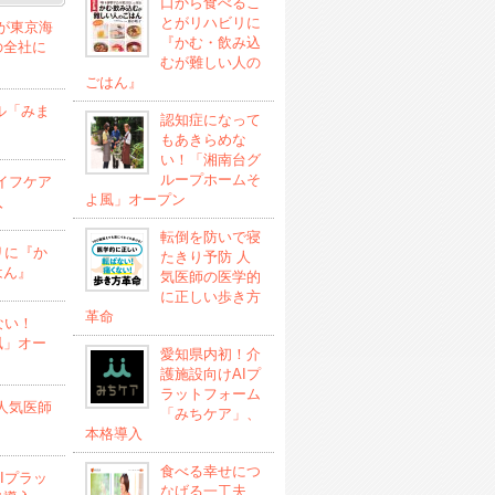
口から食べるこ
とがリハビリに
」が東京海
『かむ・飲み込
の全社に
むが難しい人の
ごはん』
ル「みま
認知症になって
もあきらめな
い！「湘南台グ
ループホームそ
イフケア
よ風」オープン
入
転倒を防いで寝
リに『か
たきり予防 人
はん』
気医師の医学的
に正しい歩き方
革命
ない！
風」オー
愛知県内初！介
護施設向けAIプ
ラットフォーム
人気医師
「みちケア」、
本格導入
食べる幸せにつ
Iプラッ
なげる一工夫