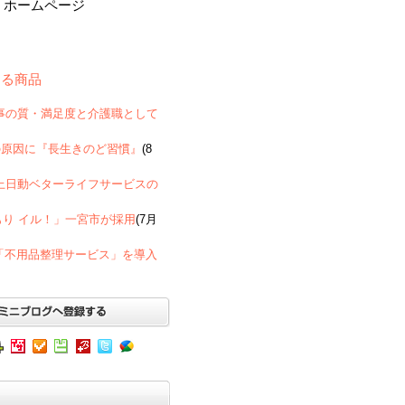
pan ホームページ
連する商品
者への食事の質・満足度と介護職として
の原因に『長生きのど習慣』
(8
京海上日動ベターライフサービスの
もり イル！」一宮市が採用
(7月
「不用品整理サービス」を導入