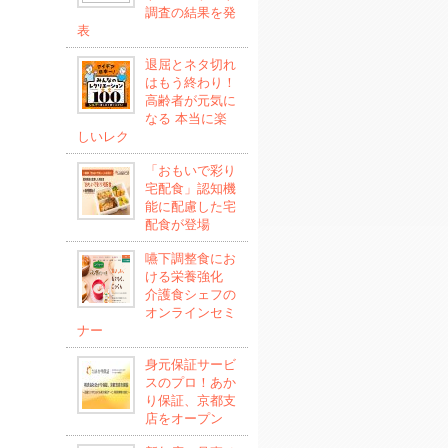
調査の結果を発
表
退屈とネタ切れ
はもう終わり！
高齢者が元気に
なる 本当に楽
しいレク
「おもいで彩り
宅配食」認知機
能に配慮した宅
配食が登場
嚥下調整食にお
ける栄養強化
介護食シェフの
オンラインセミ
ナー
身元保証サービ
スのプロ！あか
り保証、京都支
店をオープン