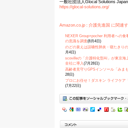
一般社団法人Glocal Solutions Ja
https://glocal-solutions.org/
Amazon.co.jp : 介護先進国 に関
NEXER Group×pocher 利用
の意識を調査
(8月4日)
のどの衰えは誤嚥性肺炎・寝たきり
月4日)
scovilleの「介護特化型AI」が東
全社に導入
(7月28日)
高齢者見守りGPSインソール「みま
28日)
プロにお任せ！ダスキン ライフケア
(7月22日)