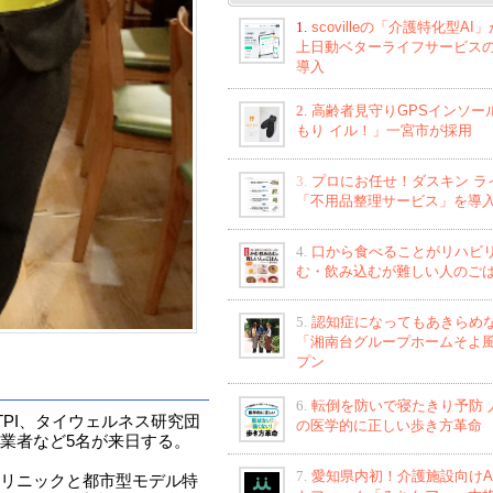
1.
scovilleの「介護特化型AI
上日動ベターライフサービス
導入
2.
高齢者見守りGPSインソー
もり イル！」一宮市が採用
3.
プロにお任せ！ダスキン ラ
「不用品整理サービス」を導
4.
口から食べることがリハビ
む・飲み込むが難しい人のご
5.
認知症になってもあきらめ
「湘南台グループホームそよ
プン
6.
転倒を防いで寝たきり予防 
PI、タイウェルネス研究団
の医学的に正しい歩き方革命
業者など5名が来日する。
7.
愛知県内初！介護施設向けA
リニックと都市型モデル特