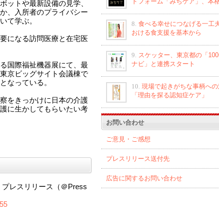
トフォーム「みちケア」、本
ボットや最新設備の見学、
か、入所者のプライバシー
いて学ぶ。
8.
食べる幸せにつなげる一工夫
おける食支援を基本から
要になる訪問医療と在宅医
9.
スケッター、東京都の「10
ナビ」と連携スタート
る国際福祉機器展にて、最
東京ビッグサイト会議棟で
となっている。
10.
現場で起きがちな事柄への
「理由を探る認知症ケア」
では今回の視察をきっかけに日本の介護
護に生かしてもらいたい考
お問い合わせ
ご意見・ご感想
プレスリリース送付先
広告に関するお問い合わせ
apan プレスリリース（＠Press
955