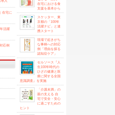
格導入
在宅における食
支援を基本から
 在宅に
スケッター、東
京都の「100年
活躍ナビ」と連
0年活躍
携スタート
現場で起きがち
な事柄への対応
対応例
例「理由を探る
認知症ケア」
セルソース『人
生100年時代の
ひざの健康と医
療に関する全国
意識調査』を実施
「介護未満」の
親の支える 自
宅で安全・安心
に過ごすための
ヒント