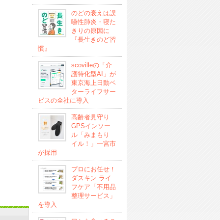
のどの衰えは誤
嚥性肺炎・寝た
きりの原因に
『長生きのど習
慣』
scovilleの「介
護特化型AI」が
東京海上日動ベ
ターライフサー
ビスの全社に導入
高齢者見守り
GPSインソー
ル「みまもり
イル！」一宮市
が採用
プロにお任せ！
ダスキン ライ
フケア「不用品
整理サービス」
を導入