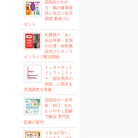
認知症がわか
る・脳の健康維
持に役立つ生活
習慣 書籍プレ
ゼント
札幌発の「あへ
あほ体操」全国
の介護・福祉施
設向けにオンラ
インライブ配信開始
インターネット
インフィニティ
ー「福祉用具の
相談」に関する
意識調査を実施
認知症の一歩手
前「MCI」をわ
かりやすく図解
で解説 専門医
監修の新刊
うきはの宝×こ