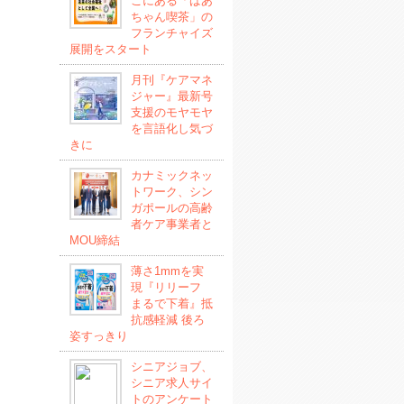
こにある「ばあ
ちゃん喫茶」の
フランチャイズ
展開をスタート
月刊『ケアマネ
ジャー』最新号
支援のモヤモヤ
を言語化し気づ
きに
カナミックネッ
トワーク、シン
ガポールの高齢
者ケア事業者と
MOU締結
薄さ1mmを実
現『リリーフ
まるで下着』抵
抗感軽減 後ろ
姿すっきり
シニアジョブ、
シニア求人サイ
トのアンケート