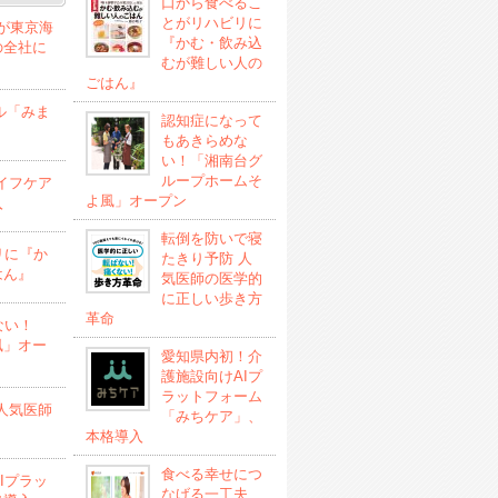
口から食べるこ
とがリハビリに
」が東京海
『かむ・飲み込
の全社に
むが難しい人の
ごはん』
ル「みま
認知症になって
もあきらめな
い！「湘南台グ
ループホームそ
イフケア
よ風」オープン
入
転倒を防いで寝
リに『か
たきり予防 人
はん』
気医師の医学的
に正しい歩き方
革命
ない！
風」オー
愛知県内初！介
護施設向けAIプ
ラットフォーム
人気医師
「みちケア」、
本格導入
食べる幸せにつ
Iプラッ
なげる一工夫