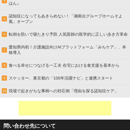
4
はん』
認知症になってもあきらめない！「湘南台グループホームそよ
5
風」オープン
転倒を防いで寝たきり予防 人気医師の医学的に正しい歩き方革命
6
愛知県内初！介護施設向けAIプラットフォーム「みちケア」、本
7
格導入
食べる幸せにつなげる一工夫 在宅における食支援を基本から
8
スケッター、東京都の「100年活躍ナビ」と連携スタート
9
現場で起きがちな事柄への対応例「理由を探る認知症ケア」
10
問い合わせ先について