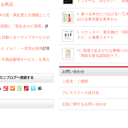
トフォーム「みちケア」、本
連する商品
8.
食べる幸せにつなげる一工夫
者への食事の質・満足度と介護職として
おける食支援を基本から
の原因に『長生きのど習慣』
(8
9.
スケッター、東京都の「10
ナビ」と連携スタート
京海上日動ベターライフサービスの
もり イル！」一宮市が採用
(7月
10.
現場で起きがちな事柄への
「理由を探る認知症ケア」
「不用品整理サービス」を導入
お問い合わせ
ご意見・ご感想
プレスリリース送付先
広告に関するお問い合わせ