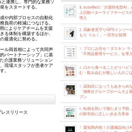
riendersと連携し、専門的な業務ソ
発をスタートする。
1.
scovilleの「介護特化型AI
上日動ベターライフサービス
成や内部プロセスの自動化
導入
務負荷の軽減につなげる。
活用によりケアチームを支援
2.
高齢者見守りGPSインソー
きる体制を構築するほか、
もり イル！」一宮市が採用
の最適化に努める。
3.
プロにお任せ！ダスキン ラ
ール両首相によって共同声
「不用品整理サービス」を導
的パートナーシップ」に基
した介護業務ソリューション
、現場スタッフが患者ケア
4.
口から食べることがリハビ
す。
む・飲み込むが難しい人のご
5.
認知症になってもあきらめ
「湘南台グループホームそよ
プン
6.
転倒を防いで寝たきり予防 
プレスリリース
の医学的に正しい歩き方革命
7.
愛知県内初！介護施設向けA