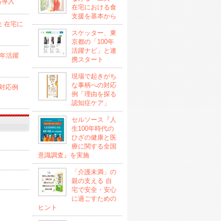
格導入
在宅における食
支援を基本から
 在宅に
スケッター、東
京都の「100年
活躍ナビ」と連
0年活躍
携スタート
現場で起きがち
な事柄への対応
対応例
例「理由を探る
認知症ケア」
セルソース『人
生100年時代の
ひざの健康と医
療に関する全国
意識調査』を実施
「介護未満」の
親の支える 自
宅で安全・安心
に過ごすための
ヒント