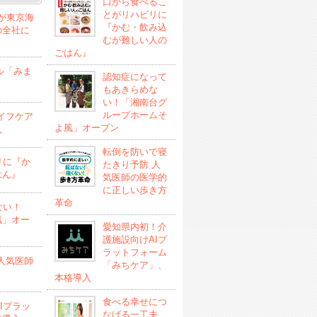
口から食べるこ
とがリハビリに
」が東京海
『かむ・飲み込
の全社に
むが難しい人の
ごはん』
ル「みま
認知症になって
もあきらめな
い！「湘南台グ
ループホームそ
イフケア
よ風」オープン
入
転倒を防いで寝
リに『か
たきり予防 人
はん』
気医師の医学的
に正しい歩き方
革命
ない！
風」オー
愛知県内初！介
護施設向けAIプ
ラットフォーム
人気医師
「みちケア」、
本格導入
食べる幸せにつ
Iプラッ
なげる一工夫