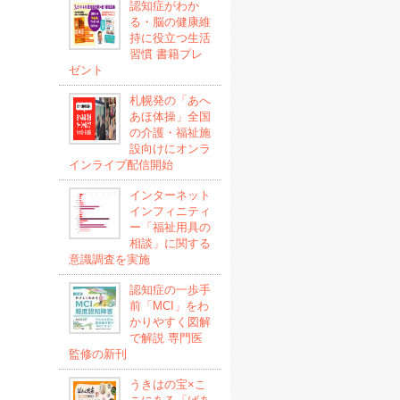
認知症がわか
る・脳の健康維
持に役立つ生活
習慣 書籍プレ
ゼント
札幌発の「あへ
あほ体操」全国
の介護・福祉施
設向けにオンラ
インライブ配信開始
インターネット
インフィニティ
ー「福祉用具の
相談」に関する
意識調査を実施
認知症の一歩手
前「MCI」をわ
かりやすく図解
で解説 専門医
監修の新刊
うきはの宝×こ