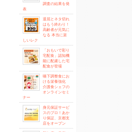
調査の結果を発
表
退屈とネタ切れ
はもう終わり！
高齢者が元気に
なる 本当に楽
しいレク
「おもいで彩り
宅配食」認知機
能に配慮した宅
配食が登場
嚥下調整食にお
ける栄養強化
介護食シェフの
オンラインセミ
ナー
身元保証サービ
スのプロ！あか
り保証、京都支
店をオープン