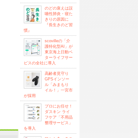
のどの衰えは誤
嚥性肺炎・寝た
きりの原因に
『長生きのど習
慣』
scovilleの「介
護特化型AI」が
東京海上日動ベ
ターライフサー
ビスの全社に導入
高齢者見守り
GPSインソー
ル「みまもり
イル！」一宮市
が採用
プロにお任せ！
ダスキン ライ
フケア「不用品
整理サービス」
を導入