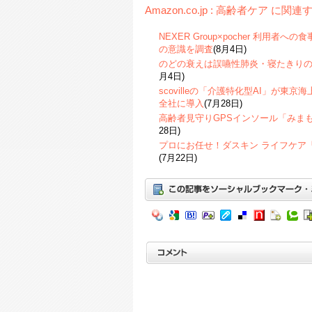
Amazon.co.jp : 高齢者ケア に関
NEXER Group×pocher 利用
の意識を調査
(8月4日)
のどの衰えは誤嚥性肺炎・寝たきり
月4日)
scovilleの「介護特化型AI」が東
全社に導入
(7月28日)
高齢者見守りGPSインソール「みま
28日)
プロにお任せ！ダスキン ライフケア
(7月22日)