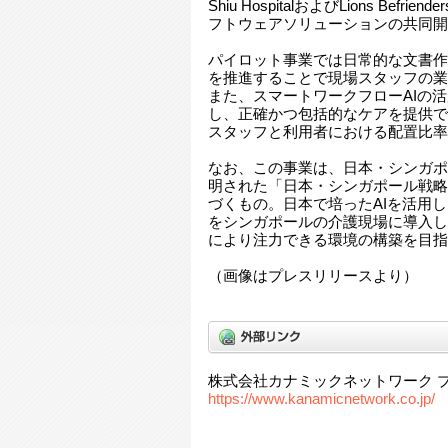
Shiu HospitalおよびLions Bef
フトウェアソリューションの共同開
パイロット事業では日常的な文書作
を推進することで現場スタッフの業
また、スマートワークフローAIの
し、正確かつ包括的なケアを提供で
スタッフと利用者における配置比率
なお、この事業は、日本・シンガポ
明された「日本・シンガポール戦略
づくもの。日本で培ったAIを活用
をシンガポールの介護現場に導入し
により注力できる環境の構築を目指
（画像はプレスリリースより）
株式会社カナミックネットワーク 
https://www.kanamicnetwork.co.jp/