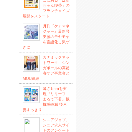
こにある「ばあ
ちゃん喫茶」の
フランチャイズ
展開をスタート
月刊『ケアマネ
ジャー』最新号
支援のモヤモヤ
を言語化し気づ
きに
カナミックネッ
トワーク、シン
ガポールの高齢
者ケア事業者と
MOU締結
薄さ1mmを実
現『リリーフ
まるで下着』抵
抗感軽減 後ろ
姿すっきり
シニアジョブ、
シニア求人サイ
トのアンケート