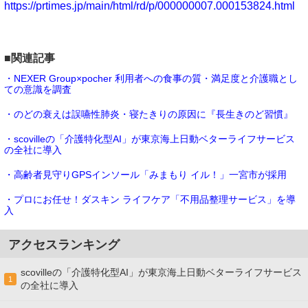
https://prtimes.jp/main/html/rd/p/000000007.000153824.html
■関連記事
・NEXER Group×pocher 利用者への食事の質・満足度と介護職とし
ての意識を調査
・のどの衰えは誤嚥性肺炎・寝たきりの原因に『長生きのど習慣』
・scovilleの「介護特化型AI」が東京海上日動ベターライフサービス
の全社に導入
・高齢者見守りGPSインソール「みまもり イル！」一宮市が採用
・プロにお任せ！ダスキン ライフケア「不用品整理サービス」を導
入
アクセスランキング
scovilleの「介護特化型AI」が東京海上日動ベターライフサービス
1
の全社に導入