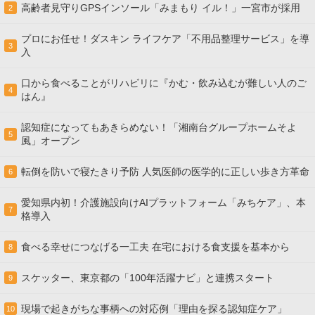
高齢者見守りGPSインソール「みまもり イル！」一宮市が採用
2
プロにお任せ！ダスキン ライフケア「不用品整理サービス」を導
3
入
口から食べることがリハビリに『かむ・飲み込むが難しい人のご
4
はん』
認知症になってもあきらめない！「湘南台グループホームそよ
5
風」オープン
転倒を防いで寝たきり予防 人気医師の医学的に正しい歩き方革命
6
愛知県内初！介護施設向けAIプラットフォーム「みちケア」、本
7
格導入
食べる幸せにつなげる一工夫 在宅における食支援を基本から
8
スケッター、東京都の「100年活躍ナビ」と連携スタート
9
現場で起きがちな事柄への対応例「理由を探る認知症ケア」
10