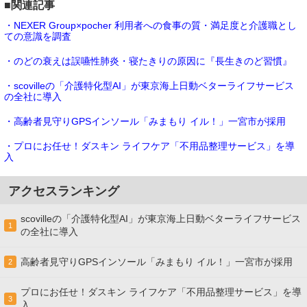
■関連記事
・NEXER Group×pocher 利用者への食事の質・満足度と介護職とし
ての意識を調査
・のどの衰えは誤嚥性肺炎・寝たきりの原因に『長生きのど習慣』
・scovilleの「介護特化型AI」が東京海上日動ベターライフサービス
の全社に導入
・高齢者見守りGPSインソール「みまもり イル！」一宮市が採用
・プロにお任せ！ダスキン ライフケア「不用品整理サービス」を導
入
アクセスランキング
scovilleの「介護特化型AI」が東京海上日動ベターライフサービス
1
の全社に導入
高齢者見守りGPSインソール「みまもり イル！」一宮市が採用
2
プロにお任せ！ダスキン ライフケア「不用品整理サービス」を導
3
入