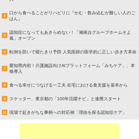
口から食べることがリハビリに『かむ・飲み込むが難しい人のご
4
はん』
認知症になってもあきらめない！「湘南台グループホームそよ
5
風」オープン
転倒を防いで寝たきり予防 人気医師の医学的に正しい歩き方革命
6
愛知県内初！介護施設向けAIプラットフォーム「みちケア」、本
7
格導入
食べる幸せにつなげる一工夫 在宅における食支援を基本から
8
スケッター、東京都の「100年活躍ナビ」と連携スタート
9
現場で起きがちな事柄への対応例「理由を探る認知症ケア」
10