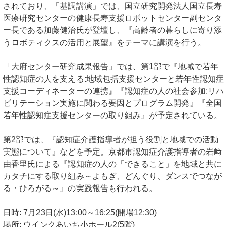
されており、「基調講演」では、国立研究開発法人国立長寿
医療研究センターの健康長寿支援ロボットセンター副センタ
ー長である加藤健治氏が登壇し、『高齢者の暮らしに寄り添
うロボティクスの活用と展望』をテーマに講演を行う。
「大府センター研究成果報告」では、第1部で『地域で若年
性認知症の人を支える:地域包括支援センターと若年性認知症
支援コーディネーターの連携』『認知症の人の社会参加:リハ
ビリテーション実施に関わる要因とプログラム開発』『全国
若年性認知症支援センターの取り組み』が予定されている。
第2部では、『認知症介護指導者が担う役割と地域での活動
実態について』などを予定。京都市認知症介護指導者の岩﨑
由香里氏による『認知症の人の「できること」を地域と共に
カタチにする取り組み～よもぎ、どんぐり、ダンスでつなが
る・ひろがる～』の実践報告も行われる。
日時: 7月23日(水)13:00～16:25(開場12:30)
場所: ウインクあいち小ホール2(5階)