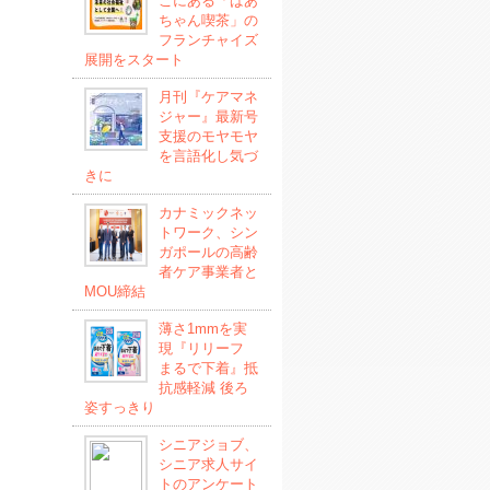
こにある「ばあ
ちゃん喫茶」の
フランチャイズ
展開をスタート
月刊『ケアマネ
ジャー』最新号
支援のモヤモヤ
を言語化し気づ
きに
カナミックネッ
トワーク、シン
ガポールの高齢
者ケア事業者と
MOU締結
薄さ1mmを実
現『リリーフ
まるで下着』抵
抗感軽減 後ろ
姿すっきり
シニアジョブ、
シニア求人サイ
トのアンケート