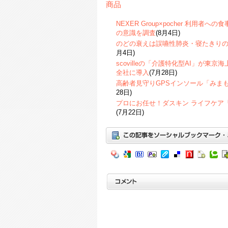
商品
NEXER Group×pocher 利用
の意識を調査
(8月4日)
のどの衰えは誤嚥性肺炎・寝たきり
月4日)
scovilleの「介護特化型AI」が東
全社に導入
(7月28日)
高齢者見守りGPSインソール「みま
28日)
プロにお任せ！ダスキン ライフケア
(7月22日)