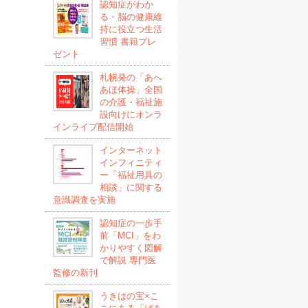
認知症がわか
る・脳の健康維
持に役立つ生活
習慣 書籍プレ
ゼント
札幌発の「あへ
あほ体操」全国
の介護・福祉施
設向けにオンラ
インライブ配信開始
インターネット
インフィニティ
ー「福祉用具の
相談」に関する
意識調査を実施
認知症の一歩手
前「MCI」をわ
かりやすく図解
で解説 専門医
監修の新刊
うきはの宝×こ