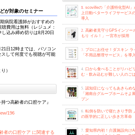
1.
scovilleの「介護特化型AI
どが対象のセミナー
上日動ベターライフサービス
導入
期病院看護師がおすすめの
。視聴費用は無料（レジュメ：
2.
高齢者見守りGPSインソー
。申し込み締め切りは8月20日
もり イル！」一宮市が採用
月21日12時までは、パソコン
3.
プロにお任せ！ダスキン ラ
セスして何度でも視聴が可能
「不用品整理サービス」を導
4.
口から食べることがリハビ
より）
む・飲み込むが難しい人のご
5.
認知症になってもあきらめ
「湘南台グループホームそよ
プン
を持つ高齢者の口腔ケア』
6.
転倒を防いで寝たきり予防 
view/196
の医学的に正しい歩き方革命
7.
愛知県内初！介護施設向けA
持つ高齢者の口腔ケア に関連する