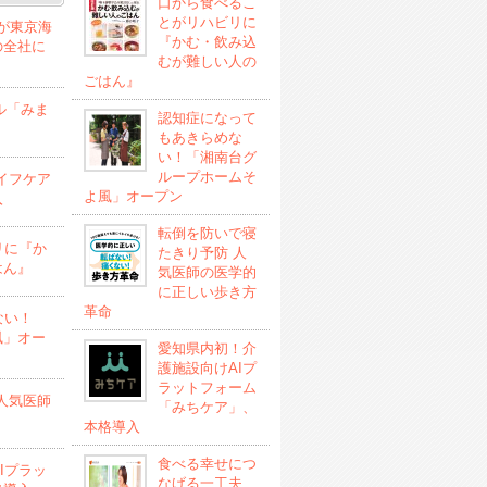
口から食べるこ
とがリハビリに
」が東京海
『かむ・飲み込
の全社に
むが難しい人の
ごはん』
ル「みま
認知症になって
もあきらめな
い！「湘南台グ
ループホームそ
イフケア
よ風」オープン
入
転倒を防いで寝
リに『か
たきり予防 人
はん』
気医師の医学的
に正しい歩き方
革命
ない！
風」オー
愛知県内初！介
護施設向けAIプ
ラットフォーム
人気医師
「みちケア」、
本格導入
食べる幸せにつ
Iプラッ
なげる一工夫