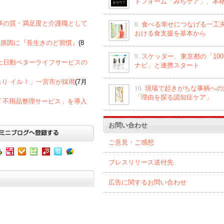
トフォーム「みちケア」、本
者への食事の質・満足度と介護職として
8.
食べる幸せにつなげる一工夫
おける食支援を基本から
の原因に『長生きのど習慣』
(8
9.
スケッター、東京都の「10
京海上日動ベターライフサービスの
ナビ」と連携スタート
もり イル！」一宮市が採用
(7月
10.
現場で起きがちな事柄への
「理由を探る認知症ケア」
「不用品整理サービス」を導入
お問い合わせ
ご意見・ご感想
プレスリリース送付先
広告に関するお問い合わせ