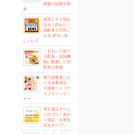
調査の結果を発
表
退屈とネタ切れ
はもう終わり！
高齢者が元気に
なる 本当に楽
しいレク
「おもいで彩り
宅配食」認知機
能に配慮した宅
配食が登場
嚥下調整食にお
ける栄養強化
介護食シェフの
オンラインセミ
ナー
身元保証サービ
スのプロ！あか
り保証、京都支
店をオープン