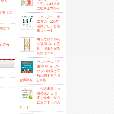
格導入
在宅における食
支援を基本から
 在宅に
スケッター、東
京都の「100年
活躍ナビ」と連
0年活躍
携スタート
現場で起きがち
な事柄への対応
対応例
例「理由を探る
認知症ケア」
セルソース『人
生100年時代の
ひざの健康と医
療に関する全国
意識調査』を実施
「介護未満」の
親の支える 自
宅で安全・安心
に過ごすための
ヒント