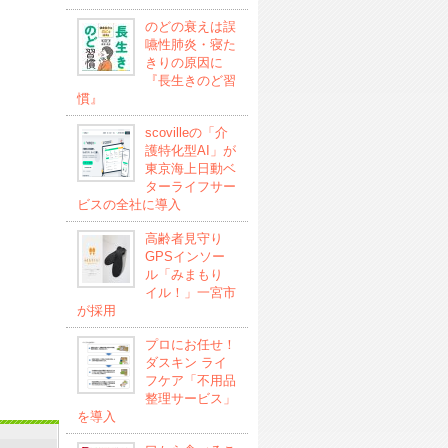
のどの衰えは誤
嚥性肺炎・寝た
きりの原因に
『長生きのど習
慣』
scovilleの「介
護特化型AI」が
東京海上日動ベ
ターライフサー
ビスの全社に導入
高齢者見守り
GPSインソー
ル「みまもり
イル！」一宮市
が採用
プロにお任せ！
ダスキン ライ
フケア「不用品
整理サービス」
を導入